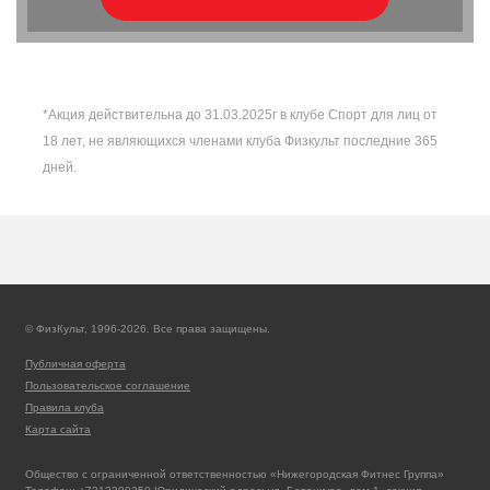
*Акция действительна до 31.03.2025г в клубе Спорт для лиц от
18 лет, не являющихся членами клуба Физкульт последние 365
дней.
© ФизКульт, 1996-2026. Все права защищены.
Публичная оферта
Пользовательское соглашение
Правила клуба
Карта сайта
Общество с ограниченной ответственностью «Нижегородская Фитнес Группа»