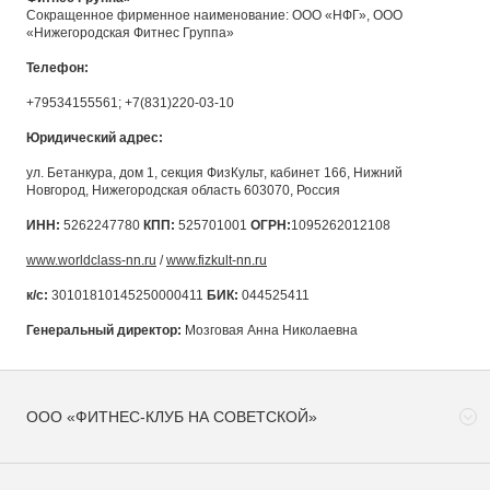
Сокращенное фирменное наименование: ООО «НФГ», ООО
«Нижегородская Фитнес Группа»
Телефон:
+79534155561; +7(831)220-03-10
Юридический адрес:
ул. Бетанкура, дом 1, секция ФизКульт, кабинет 166, Нижний
Новгород, Нижегородская область 603070, Россия
ИНН:
5262247780
КПП:
525701001
ОГРН:
1095262012108
www.worldclass-nn.ru
/
www.fizkult-nn.ru
к/с:
30101810145250000411
БИК:
044525411
Генеральный директор:
Мозговая Анна Николаевна
ООО «ФИТНЕС-КЛУБ НА СОВЕТСКОЙ»