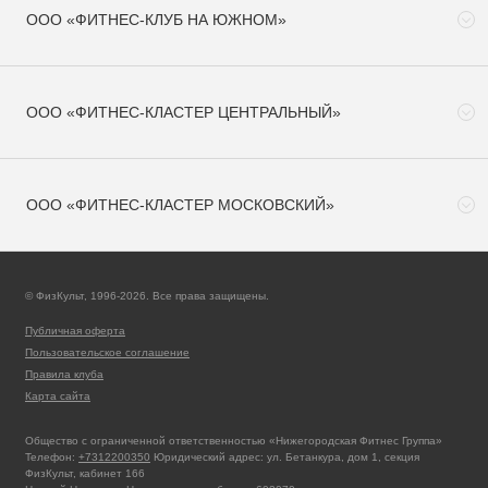
ООО «ФИТНЕС-КЛУБ НА ЮЖНОМ»
ООО «ФИТНЕС-КЛАСТЕР ЦЕНТРАЛЬНЫЙ»
ООО «ФИТНЕС-КЛАСТЕР МОСКОВСКИЙ»
© ФизКульт, 1996-2026. Все права защищены.
Публичная оферта
Пользовательское соглашение
Правила клуба
Карта сайта
Общество с ограниченной ответственностью «Нижегородская Фитнес Группа»
Телефон:
+7312200350
Юридический адрес: ул. Бетанкура, дом 1, секция
ФизКульт, кабинет 166