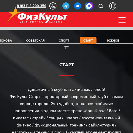
8 (831) 2-200-350
ИОНОВА
СОВЕТСКАЯ
СПОРТ
СТАРТ
ЮЖНОЕ
СТАРТ
Динамичный клуб для активных людей!
ФизКульт Старт – просторный современный клуб в самом
сердце города! Это удобно, когда все любимые
направления в одном месте: тренажёрный зал / йога /
пилатес / стрейч / танцы / шпагат / восстановительный
фитнес / функциональный тренинг / сайкл-студия /
настольный теннис и проч. В каждый абонемент входит