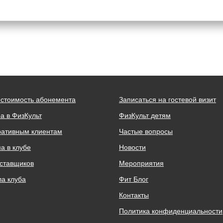
 стоимость абонемента
Записаться на гостевой визит
а в ФизКульт
ФизКульт детям
ративным клиентам
Частые вопросы
а в клубе
Новости
ставщиков
Мероприятия
а клуба
Фит Блог
Контакты
Политика конфиденциальности