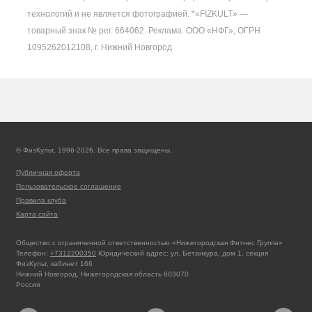
технологий и не является фотографией. *«FIZKULT» —
товарный знак № рег. 664062. Реклама. ООО «НФГ», ОГРН
1095262012108, г. Нижний Новгород
© ФизКульт, 1996-2026. Все права защищены.
Публичная оферта
Пользовательское соглашение
Правила клуба
Карта сайта
Общество с ограниченной ответственностью «Нижегородская Фитнес Группа»
Телефон:
+7312200350
Юридический адрес: ул. Бетанкура, дом 1, секция
ФизКульт, кабинет 166
Нижний Новгород, Нижегородская область 603070
Россия