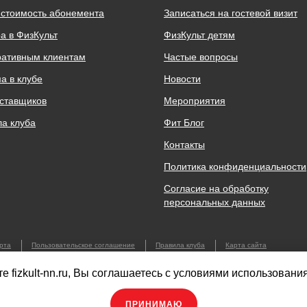
 стоимость абонемента
Записаться на гостевой визит
а в ФизКульт
ФизКульт детям
ративным клиентам
Частые вопросы
а в клубе
Новости
ставщиков
Мероприятия
а клуба
Фит Блог
Контакты
Политика конфиденциальности
Согласие на обработку
персональных данных
рта
Пользовательское соглашение
Правила клуба
Карта сайта
нес Группа»
е fizkult-nn.ru, Вы соглашаетесь с условиями использовани
нет 166
ПРИНИМАЮ