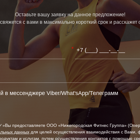
Оставьте вашу заявку на данное предложение!
вяжется с вами в максимально короткий срок и расскажет 
*
й в мессенджере Viber/What'sApp/Телеграмм
альных данных
для целей осуществления взаимодействия с Вами, формирования для Вас
одуктам и услугам, путем осуществления контактов с помощью сред