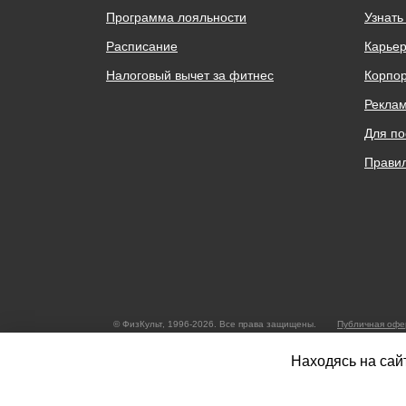
Программа лояльности
Узнать
Расписание
Карьер
Налоговый вычет за фитнес
Корпо
Реклам
Для по
Правил
© ФизКульт, 1996-2026. Все права защищены.
Публичная офе
Общество с ограниченной ответственностью «Нижегородская Фит
Телефон:
+7312200350
Находясь на сайт
Юридический адрес: ул. Бетанкура, дом 1, секция ФизКульт, каби
Нижний Новгород, Нижегородская область 603070
Россия