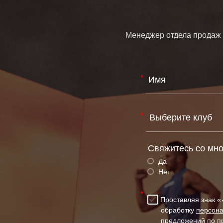
Менеджер отдела продаж с
*
*
Свяжитесь со мно
Да
Нет
*
Проставляя знак «✓»Вы предоставляете ООО «Нижегородская Фитнес Группа» (Оператору) согласие на
обработку
персон
предложений по пр