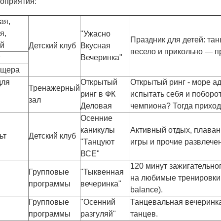
оприятия:
ая,
я,
"Ужасно
Праздник для детей: тан
ый
Детский клуб
Вкусная
весело и прикольно — п
т
Вечеринка"
ещера
для
Открытый
Открытый ринг - море а
Тренажерный
ринг в ФК
испытать себя и поборот
зал
Деловая
чемпиона? Тогда приход
Осенние
каникулы
Активный отдых, плаван
ьт
Детский клуб
"Танцуют
игры и прочие развлечен
ВСЕ"
120 минут зажигательно
Групповые
"Тыквенная
на любимые тренировки (
программы
вечеринка"
balance).
Групповые
"Осенний
Танцевальная вечеринка
программы
разгуляй"
танцев.