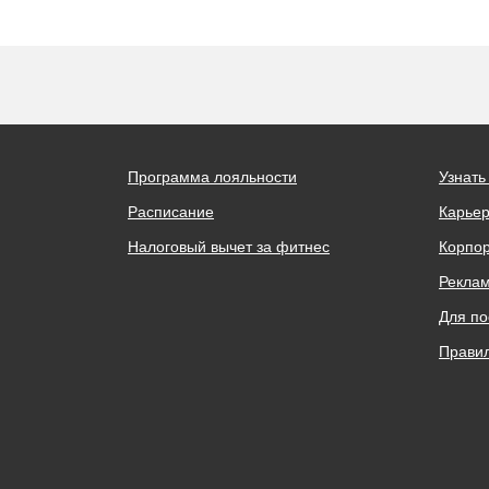
Программа лояльности
Узнать
Расписание
Карьер
Налоговый вычет за фитнес
Корпо
Реклам
Для по
Правил