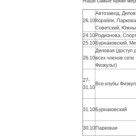
Наши самые яркие мер
Автозавод, Делов
26.10
Корабли, Паркова
Советский, Южн
24.10
Родионова, Спор
25.10
Бурнаковский, М
Деловая (доступ 
26.10
всех членов сети
Физкульт)
27-
Все клубы Физкул
31.10
31.10
Бурнаковский
30.10
Парковая