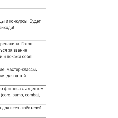
цы и конкурсы. Будет
риходи!
дреналина. Готов
ься за звание
и и покажи себя!
ие, мастер-классы,
ия для детей.
го фитнеса с акцентом
core, pump, combat,
 для всех любителей