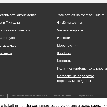
 стоимость абонемента
Записаться на гостевой визит
а в ФизКульт
ФизКульт детям
ративным клиентам
Частые вопросы
а в клубе
Новости
ставщиков
Мероприятия
а клуба
Фит Блог
Контакты
Политика конфиденциальности
Согласие на обработку
персональных данных
рта
Пользовательское соглашение
Правила клуба
Карта сайта
нес Группа»
е fizkult-nn.ru, Вы соглашаетесь с условиями использовани