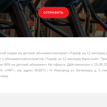
ОТПРАВИТЬ
ной скидки на детский абонемент/контракт «Тариф на 12 месяцев Д
-х абонементов/контрактов «Тариф на 12 месяцев Взрослый». При 
и 40% на детский абонемент. Не оферта. Действительно с 15.08.23
0. «НФГ», юр. адрес: 603071 г. Н. Новгород, ул. Бетанкура, д. 1, сек
лама.