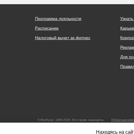
Программа лояльности
Узнать
Расписание
Карьер
Налоговый вычет за фитнес
Корпо
Реклам
Для по
Правил
© ФизКульт, 1996-2026. Все права защищены.
Публичная офе
Общество с ограниченной ответственностью «Нижегородская Фит
Телефон:
+7312200350
Находясь на сайт