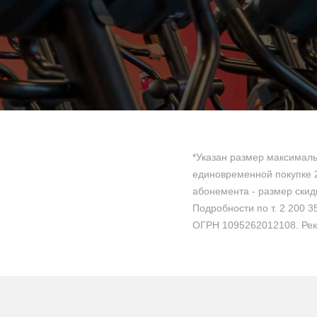
*Указан размер максималь
единовременной покупке 2
абонемента - размер скидк
Подробности по т. 2 200 35
ОГРН 1095262012108. Рек