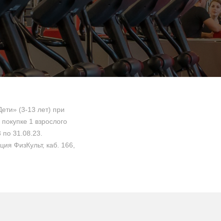
ети» (3-13 лет) при
покупке 1 взрослого
 по 31.08.23.
ция ФизКульт, каб. 166,