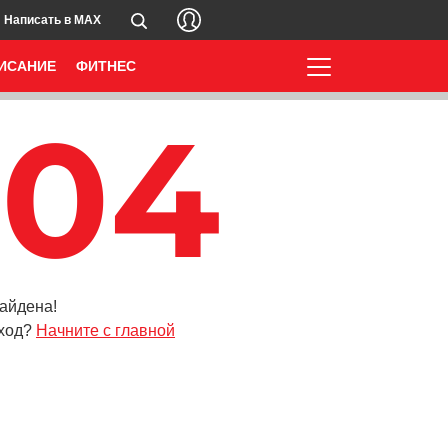
Написать в MAX
ИСАНИЕ
ФИТНЕС
404
айдена!
ход?
Начните с главной