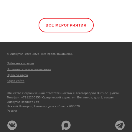
ВСЕ МЕРОПРИЯТИЯ
© ФизКульт, 1996-2026. Все права защищены.
Публичная оферта
Пользовательское соглашение
Правила клуба
Карта сайта
Общество с ограниченной ответственностью «Нижегородская Фитнес Группа»
Телефон:
+7312200350
Юридический адрес: ул. Бетанкура, дом 1, секция
ФизКульт, кабинет 166
Нижний Новгород, Нижегородская область 603070
Россия