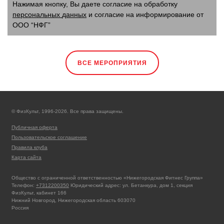
Нажимая кнопку, Вы даете согласие на обработку
персональных данных
и согласие на информирование от
ООО “НФГ”
ВСЕ МЕРОПРИЯТИЯ
© ФизКульт, 1996-2026. Все права защищены.
Публичная оферта
Пользовательское соглашение
Правила клуба
Карта сайта
Общество с ограниченной ответственностью «Нижегородская Фитнес Группа»
Телефон:
+7312200350
Юридический адрес: ул. Бетанкура, дом 1, секция
ФизКульт, кабинет 166
Нижний Новгород, Нижегородская область 603070
Россия