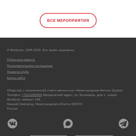
ВСЕ МЕРОПРИЯТИЯ
© ФизКульт, 1996-2026. Все права защищены.
Публичная оферта
Пользовательское соглашение
Правила клуба
Карта сайта
Общество с ограниченной ответственностью «Нижегородская Фитнес Группа»
Телефон:
+7312200350
Юридический адрес: ул. Бетанкура, дом 1, секция
ФизКульт, кабинет 166
Нижний Новгород, Нижегородская область 603070
Россия