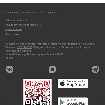
© ФизКульт, 1996-2026. Все права защищены.
Публичная оферта
Пользовательское соглашение
Правила клуба
Карта сайта
Общество с ограниченной ответственностью «Нижегородская Фитнес Группа»
Телефон:
+7312200350
Юридический адрес: ул. Бетанкура, дом 1, секция
ФизКульт, кабинет 166
Нижний Новгород, Нижегородская область 603070
Россия