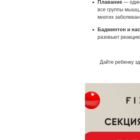
Плавание
— один
все группы мышц,
многих заболеван
Бадминтон и на
разовьют реакци
Дайте ребенку з