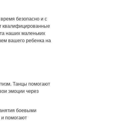
 время безопасно и с
дут квалифицированные
рта наших маленьких
шем вашего ребенка на
стизм. Танцы помогают
вои эмоции через
Занятия боевыми
 и помогают