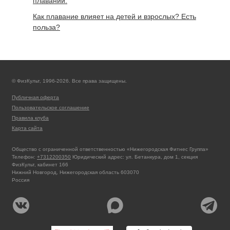
плавании.
Как плавание влияет на детей и взрослых? Есть
польза?
© ФизКульт, 1996-2026. Все права защищены.
Публичная оферта
Пользовательское соглашение
Правила клуба
Карта сайта
Общество с ограниченной ответственностью «Нижегородская Фитнес Группа»
Телефон:
+7312200350
Юридический адрес: ул. Бетанкура, дом 1, секция
ФизКульт, кабинет 166
Нижний Новгород, Нижегородская область 603070
Россия