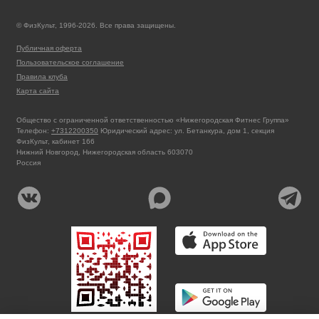
© ФизКульт, 1996-2026. Все права защищены.
Публичная оферта
Пользовательское соглашение
Правила клуба
Карта сайта
Общество с ограниченной ответственностью «Нижегородская Фитнес Группа»
Телефон:
+7312200350
Юридический адрес: ул. Бетанкура, дом 1, секция
ФизКульт, кабинет 166
Нижний Новгород, Нижегородская область 603070
Россия