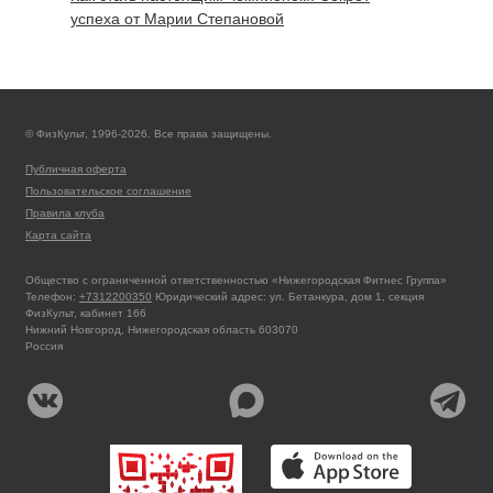
успеха от Марии Степановой
© ФизКульт, 1996-2026. Все права защищены.
Публичная оферта
Пользовательское соглашение
Правила клуба
Карта сайта
Общество с ограниченной ответственностью «Нижегородская Фитнес Группа»
Телефон:
+7312200350
Юридический адрес: ул. Бетанкура, дом 1, секция
ФизКульт, кабинет 166
Нижний Новгород, Нижегородская область 603070
Россия