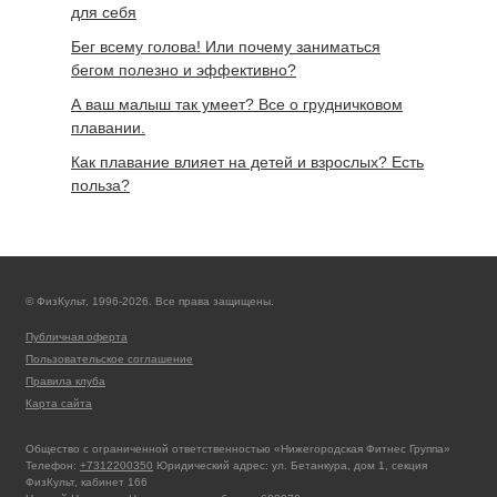
для себя
Бег всему голова! Или почему заниматься
бегом полезно и эффективно?
А ваш малыш так умеет? Все о грудничковом
плавании.
Как плавание влияет на детей и взрослых? Есть
польза?
© ФизКульт, 1996-2026. Все права защищены.
Публичная оферта
Пользовательское соглашение
Правила клуба
Карта сайта
Общество с ограниченной ответственностью «Нижегородская Фитнес Группа»
Телефон:
+7312200350
Юридический адрес: ул. Бетанкура, дом 1, секция
ФизКульт, кабинет 166