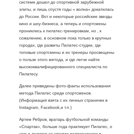
системе дошел до спортивной зарубежной
элиты, и лишь спустя годы « волна» докатилась
до России. Вот и некоторые российские звезды
кино и шоу-бизнеса, а теперь и спортсмены
прониклись к пилатес-тренировкам, но , к
сожалению, в основном пока только в крупных
городах, где развиты Пилатес-студии, где
топовые спортсмены и их тренеры просвещены
о пользе этого метода, и где легче найти
высококвалифицированного специалиста по
Пилатесу.
Далее приведены фото-факты использования
метода Пилатес среди спортсменов.
(Информация взята с их личных страничек в
Instagram, Facebook,и т.п.)
Артем Ребров, вратарь футбольной команды
«Спартак», больше года практикует Пилатес, о
чем и делится со своими подписчиками в