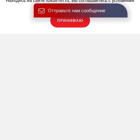
Находясь на сайте fizkult-nn.ru, Вы соглашаетесь с условиями
использования файлов cookies.
Отправьте нам сообщение
ПРИНИМАЮ
Купить карту
Обученные инструкторы покажут вам правильную технику
выполнения упражнений с эспандерами и "дисками", а также
упражнения c собственным весом, например, скручивания и
упор лежа. В тренировку также входят упражнения для бедер,
ягодиц и нижней части спины. На каждом занятии CXWORX™
особый акцент делается на технике выполнения упражнений и
восприятие тела, что позволяет вам больше узнать о своем
теле и сделать его сильнее.
Достоинства
Укрепление мышц кора всего за 30 минут
Научит активизировать мышцы, отвечающие за
оптимальный контроль туловища