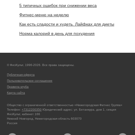
5 типичных ошибок при снижении веса
Фитнес-меню на неделю
Как есть сладости и худеть. Лайфках для диеты
Норма калорий в день для похудения
© ФизКульт, 1996-2026. Все права защищены.
Публичная оферта
Пользовательское соглашение
Правила клуба
Карта сайта
Общество с ограниченной ответственностью «Нижегородская Фитнес Группа»
Телефон:
+7312200350
Юридический адрес: ул. Бетанкура, дом 1, секция
ФизКульт, кабинет 166
Нижний Новгород, Нижегородская область 603070
Россия