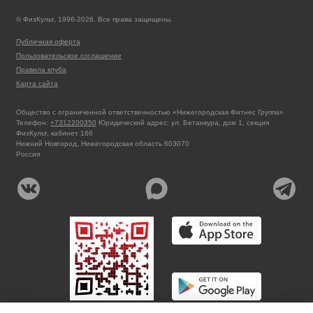
© ФизКульт, 1996-2026. Все права защищены.
Публичная оферта
Пользовательское соглашение
Правила клуба
Карта сайта
Общество с ограниченной ответственностью «Нижегородская Фитнес Группа»
Телефон:
+7312200350
Юридический адрес: ул. Бетанкура, дом 1, секция
ФизКульт, кабинет 166
Нижний Новгород, Нижегородская область 603070
Россия