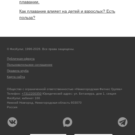
плавании.
Как плавание влияет на детей и взрослых? Есть
польза?
© ФизКульт, 1996-2026. Все права защищены.
Публичная оферта
Пользовательское соглашение
Правила клуба
Карта сайта
Общество с ограниченной ответственностью «Нижегородская Фитнес Группа»
Телефон:
+7312200350
Юридический адрес: ул. Бетанкура, дом 1, секция
ФизКульт, кабинет 166
Нижний Новгород, Нижегородская область 603070
Россия