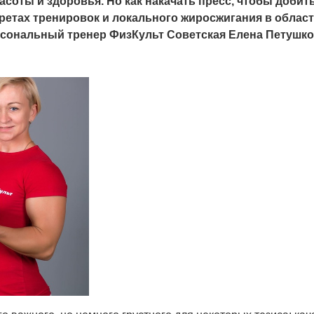
асоты и здоровья. Но как накачать пресс, чтобы доби
кретах тренировок и локального жиросжигания в област
рсональный тренер ФизКульт Советская Елена Петушко