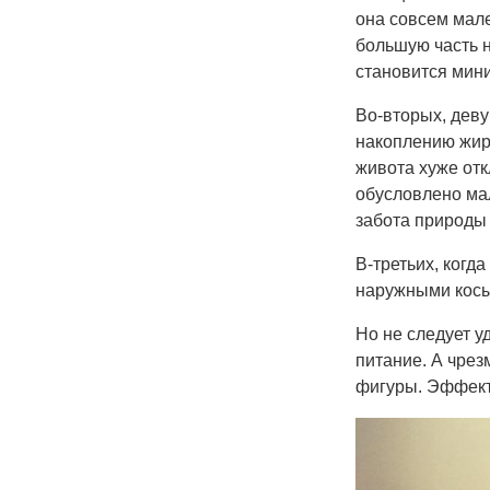
она совсем мале
большую часть н
становится мин
Во-вторых, дев
накоплению жира
живота хуже отк
обусловлено ма
забота природы
В-третьих, когд
наружными косы
Но не следует у
питание. А чре
фигуры. Эффект 