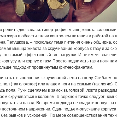
но решить две задачи: гипертрофия мышц живота силовым
ма жира в области талии контролем питания и работой на 
на Петушкова. – поскольку тема питания очень обширна, о
ямая мышца живота за скручивание корпуса к тазу и за скр
у это самый эффективный тип нагрузки. И не имеет значен
 корпусу или корпус к тазу. Просто поднимать таз и ноги на
больше подходит продвинутым фитнес-фанатам.
инать с выполнения скручиваний лежа на полу. Сгибаем но
а пол (так сложнее) или кладем ноги на скамью (так легче).
сь пола. Руки сцепляем в замок за головой, локти разводим
ем скручиваться к коленям. В верхней точке следует немн
опускаться назад. Во время подхода не кладите корпус на 
 постоянном напряжении. Один подъем-опускание корпуса 
, без рывков и ускорений. По мере совершенствования тех