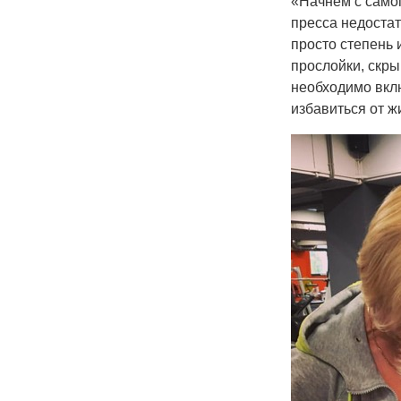
«Начнем с самог
пресса недостат
просто степень 
прослойки, скр
необходимо вклю
избавиться от ж