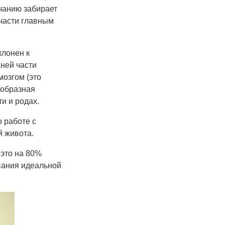
лчанию забирает
 части главным
клонен к
жней части
мозгом (это
еобразная
и и родах.
о работе с
 живота.
 это на 80%
вания идеальной