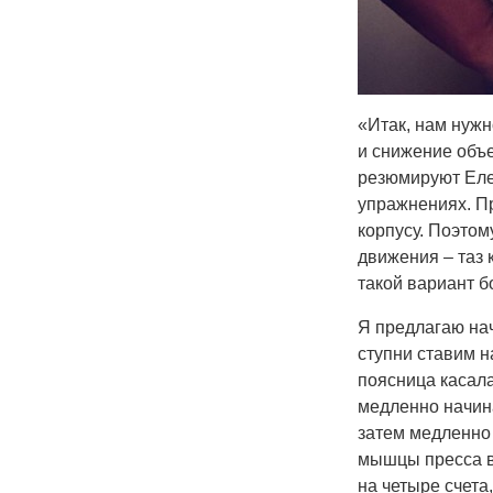
«Итак, нам нуж
и снижение объе
резюмируют Еле
упражнениях. Пр
корпусу. Поэтом
движения – таз к
такой вариант 
Я предлагаю нач
ступни ставим н
поясница касала
медленно начина
затем медленно 
мышцы пресса в
на четыре счета