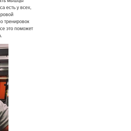
ачать мышцы
а есть у всех,
ировой
о тренировок
се это поможет
.