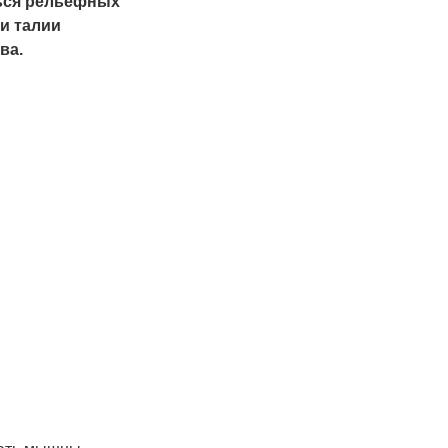
ться рельефных
и талии
ва.