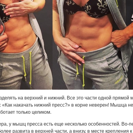
зделять на верхний и нижний. Все это части одной прямой
 «Как накачать нижний пресс?» в корне неверен! Мышца н
аботает только целиком.
ра, у мышц пресса есть еще несколько особенностей. Во-
лее развита в верхней части, а внизу, в месте крепления к 