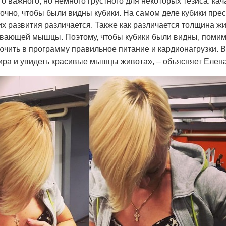
о важного, но немного грустного для некоторых тезиса: к
очно, чтобы были видны кубики. На самом деле кубики пресс
их развития различается. Также как различается толщина ж
ывающей мышцы. Поэтому, чтобы кубики были видны, помим
чить в программу правильное питание и кардионагрузки. В
ира и увидеть красивые мышцы живота», – объясняет Елена