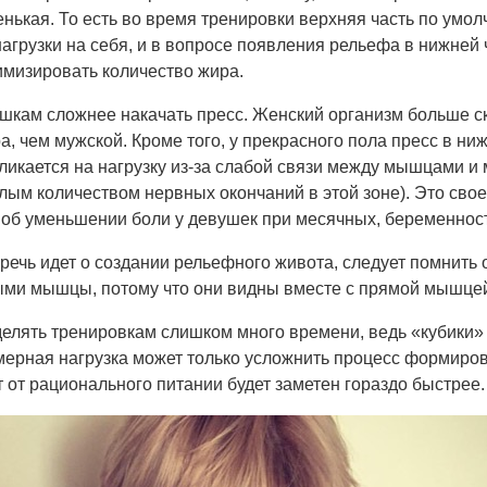
нькая. То есть во время тренировки верхняя часть по умо
агрузки на себя, и в вопросе появления рельефа в нижней
имизировать количество жира.
ушкам сложнее накачать пресс. Женский организм больше с
, чем мужской. Кроме того, у прекрасного пола пресс в ни
ликается на нагрузку из-за слабой связи между мышцами и 
лым количеством нервных окончаний в этой зоне). Это сво
 об уменьшении боли у девушек при месячных, беременност
а речь идет о создании рельефного живота, следует помнить 
ми мышцы, потому что они видны вместе с прямой мышцей
делять тренировкам слишком много времени, ведь «кубики»
змерная нагрузка может только усложнить процесс формиро
от рационального питании будет заметен гораздо быстрее.