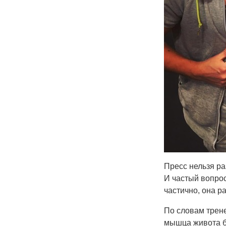
Пресс нельзя ра
И частый вопрос
частично, она р
По словам трене
мышца живота бо