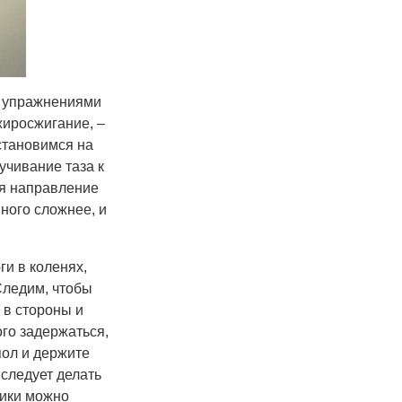
и упражнениями
жиросжигание, –
становимся на
учивание таза к
ия направление
много сложнее, и
ги в коленях,
 Следим, чтобы
 в стороны и
ого задержаться,
пол и держите
следует делать
ники можно