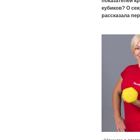
показателей кр
кубиков? О се
рассказала пе