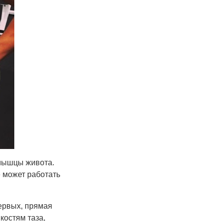
 мышцы живота.
е может работать
первых, прямая
костям таза,