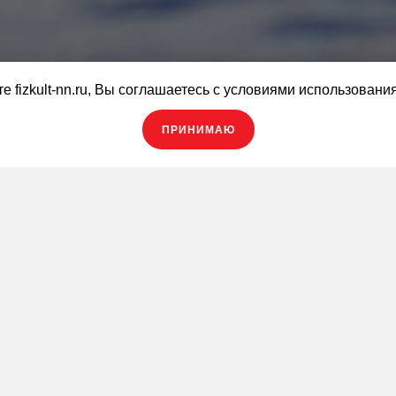
е fizkult-nn.ru, Вы соглашаетесь с условиями использовани
ПРИНИМАЮ
Обратная связь
Заявка на визит
 спортивному плаванию в клубе
ФизКульт Родионова
.
ебя:
ниях российского и международного уровня (серии заплывов
ых разрядов.