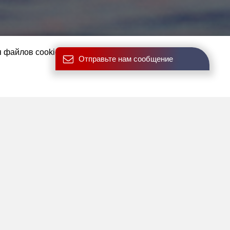
я файлов cookies.
Отправьте нам сообщение
 MadWave, X-waters,