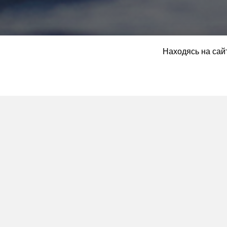
Находясь на сайт
OpenSwin - занятия по
Занятия включают в с
- Участие в соревнова
IronMan и т.п.).
- выполнение спортивн